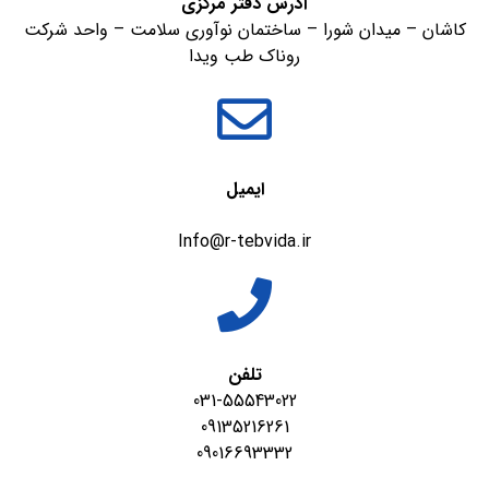
آدرس دفتر مرکزی
کاشان – میدان شورا – ساختمان نوآوری سلامت – واحد شرکت
روناک طب ویدا
ایمیل
Info@r-tebvida.ir
تلفن
031-55543022
09135216261
09016693332