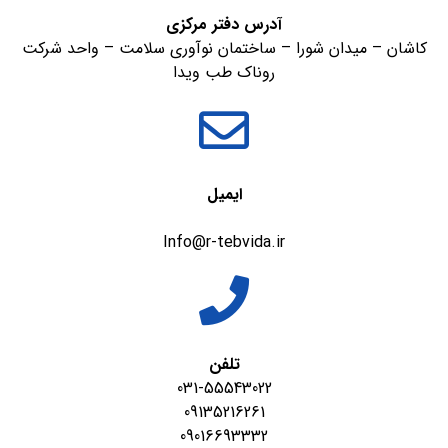
آدرس دفتر مرکزی
کاشان – میدان شورا – ساختمان نوآوری سلامت – واحد شرکت
روناک طب ویدا
ایمیل
Info@r-tebvida.ir
تلفن
031-55543022
09135216261
09016693332