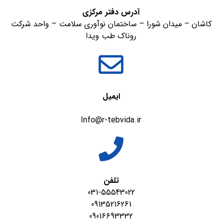
آدرس دفتر مرکزی
کاشان – میدان شورا – ساختمان نوآوری سلامت – واحد شرکت
روناک طب ویدا
ایمیل
Info@r-tebvida.ir
تلفن
031-55543022
09135216261
09016693332