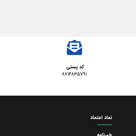
کد پستی
8714835791
نماد اعتماد
خبرنامه