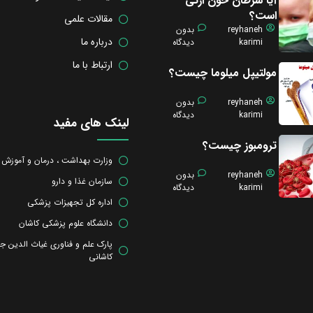
آیا سرطان خون ارثی
است؟
مقالات علمی
reyhaneh
بدون
درباره ما
karimi
دیدگاه
ارتباط با ما
مولتیپل میلوما چیست؟
reyhaneh
بدون
karimi
دیدگاه
لینک های مفید
ترومبوز چیست؟
وزارت بهداشت ، درمان و آموزش
reyhaneh
بدون
سازمان غذا و دارو
karimi
دیدگاه
اداره کل تجهیزات پزشکی
دانشگاه علوم پزشکی کاشان
پارک علم و فناوری غیاث الدین ج
کاشانی