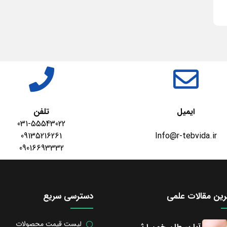
ایمیل
تلفن
031-55543022
09135216261
Info@r-tebvida.ir
09016693332
ین مقالات علمی
دسترسی سریع
لیست قیمت محصولات