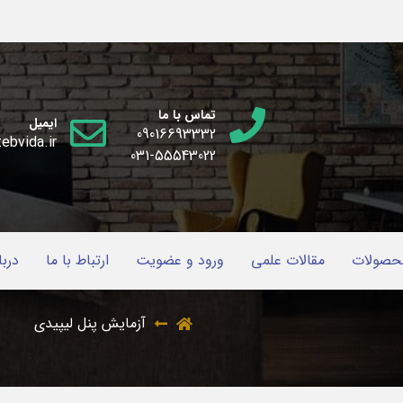
تماس با ما
ایمیل
09016693332
ebvida.ir
031-55543022
حصولات
مقالات علمی
ورود و عضویت
ارتباط با ما
دربا
آزمایش پنل لیپیدی