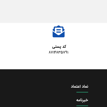
کد پستی
8714835791
نماد اعتماد
خبرنامه