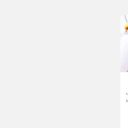
؛
رول