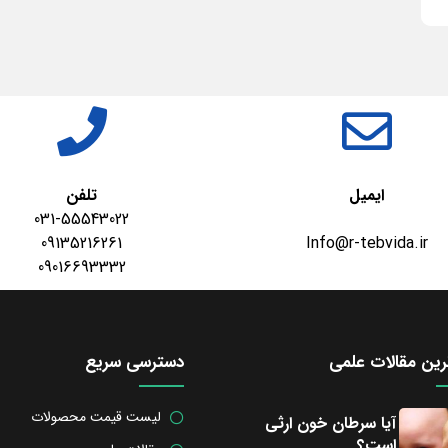
ایمیل
تلفن
031-55543022
09135216261
Info@r-tebvida.ir
09016693332
ین مقالات علمی
دسترسی سریع
لیست قیمت محصولات
آیا سرطان خون ارثی
است؟