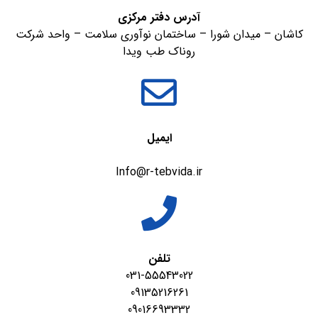
آدرس دفتر مرکزی
کاشان – میدان شورا – ساختمان نوآوری سلامت – واحد شرکت
روناک طب ویدا
ایمیل
Info@r-tebvida.ir
تلفن
031-55543022
09135216261
09016693332