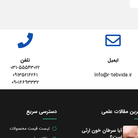
ایمیل
تلفن
031-55543022
09135216261
Info@r-tebvida.ir
09016693332
ین مقالات علمی
دسترسی سریع
لیست قیمت محصولات
آیا سرطان خون ارثی
است؟