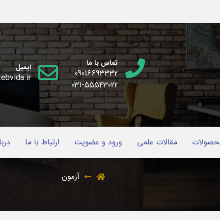
تماس با ما
ایمیل
09016693332
ebvida.ir
031-55543022
حصولات
مقالات علمی
ورود و عضویت
ارتباط با ما
دربا
آزمون