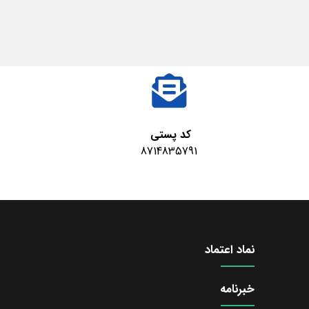
کد پستی
8714835791
نماد اعتماد
خبرنامه