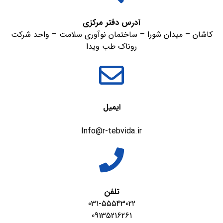
آدرس دفتر مرکزی
کاشان – میدان شورا – ساختمان نوآوری سلامت – واحد شرکت
روناک طب ویدا
ایمیل
Info@r-tebvida.ir
تلفن
031-55543022
09135216261