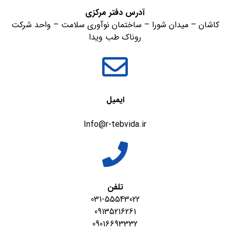
آدرس دفتر مرکزی
کاشان – میدان شورا – ساختمان نوآوری سلامت – واحد شرکت
روناک طب ویدا
ایمیل
Info@r-tebvida.ir
تلفن
031-55543022
09135216261
09016693332