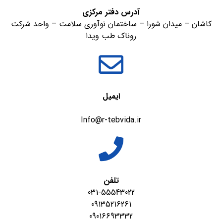
آدرس دفتر مرکزی
کاشان – میدان شورا – ساختمان نوآوری سلامت – واحد شرکت
روناک طب ویدا
ایمیل
Info@r-tebvida.ir
تلفن
031-55543022
09135216261
09016693332