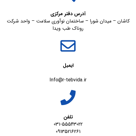
آدرس دفتر مرکزی
کاشان – میدان شورا – ساختمان نوآوری سلامت – واحد شرکت
روناک طب ویدا
ایمیل
Info@r-tebvida.ir
تلفن
031-55543022
09135216261