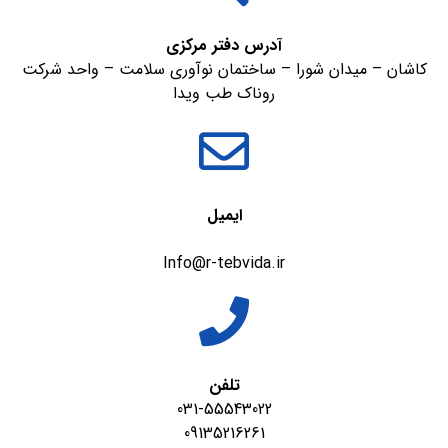
آدرس دفتر مرکزی
کاشان – میدان شورا – ساختمان نوآوری سلامت – واحد شرکت
روناک طب ویدا
ایمیل
Info@r-tebvida.ir
تلفن
031-55543022
09135216261