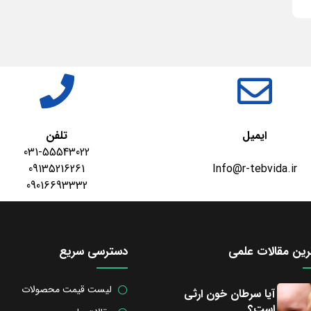
ایمیل
تلفن
031-55543022
09135216261
Info@r-tebvida.ir
09016693332
ین مقالات علمی
دسترسی سریع
لیست قیمت محصولات
آیا سرطان خون ارثی
است؟