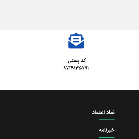
کد پستی
8714835791
نماد اعتماد
خبرنامه