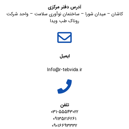
آدرس دفتر مرکزی
کاشان – میدان شورا – ساختمان نوآوری سلامت – واحد شرکت
روناک طب ویدا
ایمیل
Info@r-tebvida.ir
تلفن
031-55543022
09135216261
09016693332