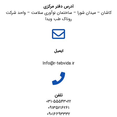
آدرس دفتر مرکزی
کاشان – میدان شورا – ساختمان نوآوری سلامت – واحد شرکت
روناک طب ویدا
ایمیل
Info@r-tebvida.ir
تلفن
031-55543022
09135216261
09016693332