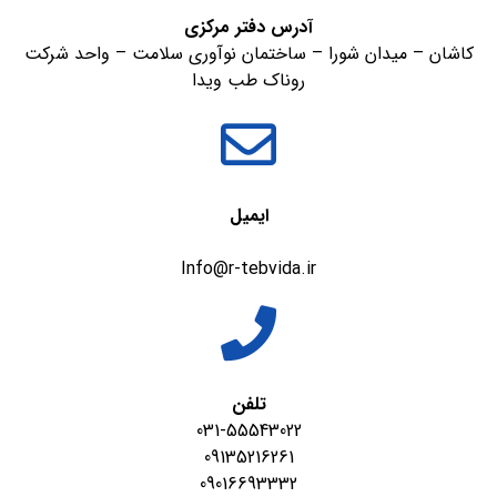
آدرس دفتر مرکزی
کاشان – میدان شورا – ساختمان نوآوری سلامت – واحد شرکت
روناک طب ویدا
ایمیل
Info@r-tebvida.ir
تلفن
031-55543022
09135216261
09016693332