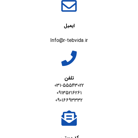
ایمیل
Info@r-tebvida.ir
تلفن
031-55543022
09135216261
09016693332
کد پستی