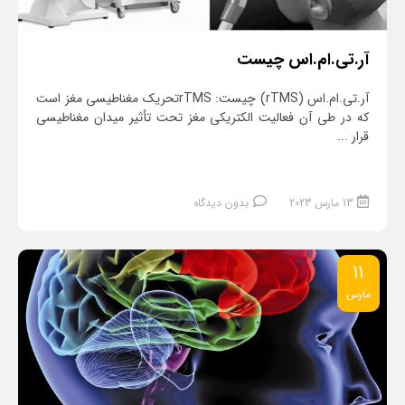
آر.تی.ام.اس چیست
آر.تی.ام.اس (rTMS) چیست: rTMSتحریک مغناطیسی مغز است
که در طی آن فعالیت الکتریکی مغز تحت تأثیر میدان‌ مغناطیسی
قرار ...
13 مارس 2023
بدون دیدگاه
11
مارس
ادامه مطلب