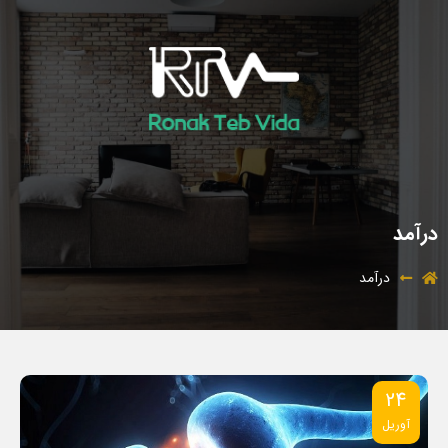
درآمد
درآمد
24
آوریل