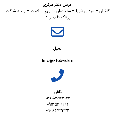
آدرس دفتر مرکزی
کاشان – میدان شورا – ساختمان نوآوری سلامت – واحد شرکت
روناک طب ویدا
ایمیل
Info@r-tebvida.ir
تلفن
031-55543022
09135216261
09016693332