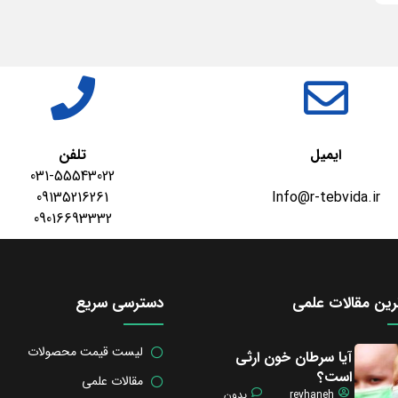
ایمیل
تلفن
031-55543022
09135216261
Info@r-tebvida.ir
09016693332
ین مقالات علمی
دسترسی سریع
لیست قیمت محصولات
آیا سرطان خون ارثی
است؟
مقالات علمی
reyhaneh
بدون