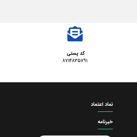
کد پستی
8714835791
نماد اعتماد
خبرنامه