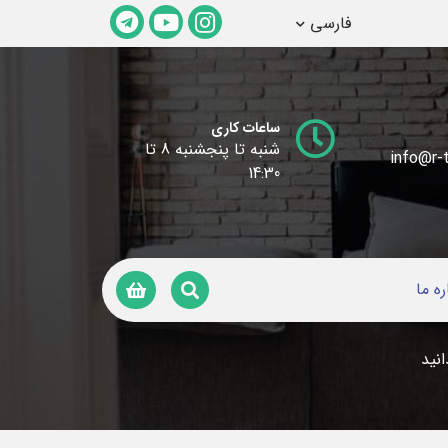
فارسی
ساعات کاری
شنبه تا پنجشنبه 8 تا
info@r-t
14:30
ره ما
انید