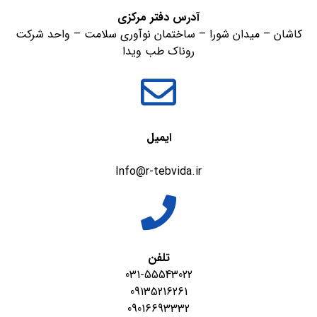
آدرس دفتر مرکزی
کاشان – میدان شورا – ساختمان نوآوری سلامت – واحد شرکت
روناک طب ویدا
ایمیل
Info@r-tebvida.ir
تلفن
031-55543022
09135216261
09016693332