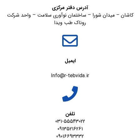
آدرس دفتر مرکزی
کاشان – میدان شورا – ساختمان نوآوری سلامت – واحد شرکت
روناک طب ویدا
ایمیل
Info@r-tebvida.ir
تلفن
031-55543022
09135216261
09016693332