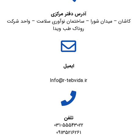
آدرس دفتر مرکزی
کاشان – میدان شورا – ساختمان نوآوری سلامت – واحد شرکت
روناک طب ویدا
ایمیل
Info@r-tebvida.ir
تلفن
031-55543022
09135216261