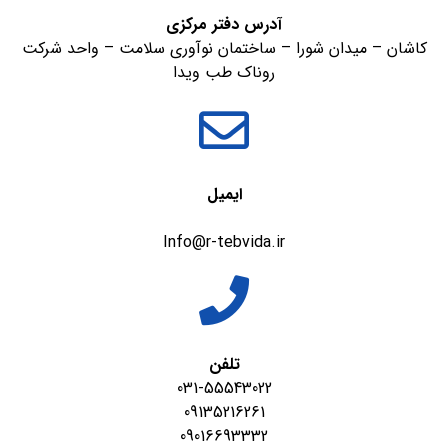
آدرس دفتر مرکزی
کاشان – میدان شورا – ساختمان نوآوری سلامت – واحد شرکت
روناک طب ویدا
ایمیل
Info@r-tebvida.ir
تلفن
031-55543022
09135216261
09016693332