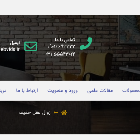
تماس با ما
ایمیل
09016693332
ebvida.ir
031-55543022
حصولات
مقالات علمی
ورود و عضویت
ارتباط با ما
دربا
زوال عقل خفیف