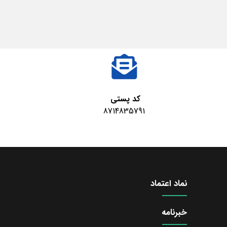
کد پستی
8714835791
نماد اعتماد
خبرنامه