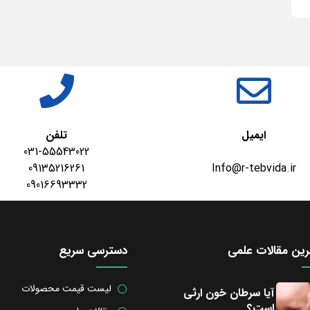
ایمیل
تلفن
031-55543022
09135216261
Info@r-tebvida.ir
09016693332
ین مقالات علمی
دسترسی سریع
لیست قیمت محصولات
آیا سرطان خون ارثی
است؟