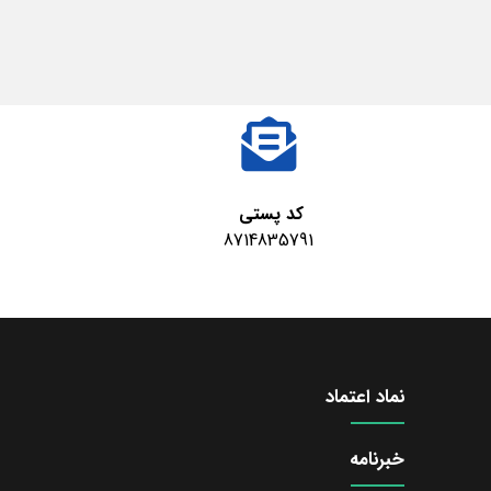
کد پستی
8714835791
نماد اعتماد
خبرنامه