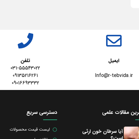
ایمیل
تلفن
031-55543022
09135216261
Info@r-tebvida.ir
09016693332
ین مقالات علمی
دسترسی سریع
لیست قیمت محصولات
آیا سرطان خون ارثی
است؟