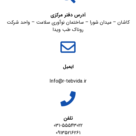
آدرس دفتر مرکزی
کاشان – میدان شورا – ساختمان نوآوری سلامت – واحد شرکت
روناک طب ویدا
ایمیل
Info@r-tebvida.ir
تلفن
031-55543022
09135216261