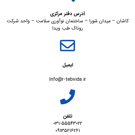
آدرس دفتر مرکزی
کاشان – میدان شورا – ساختمان نوآوری سلامت – واحد شرکت
روناک طب ویدا
ایمیل
Info@r-tebvida.ir
تلفن
031-55543022
09135216261