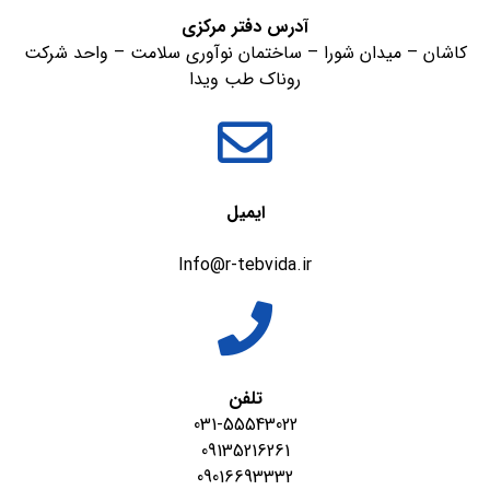
آدرس دفتر مرکزی
کاشان – میدان شورا – ساختمان نوآوری سلامت – واحد شرکت
روناک طب ویدا
ایمیل
Info@r-tebvida.ir
تلفن
031-55543022
09135216261
09016693332