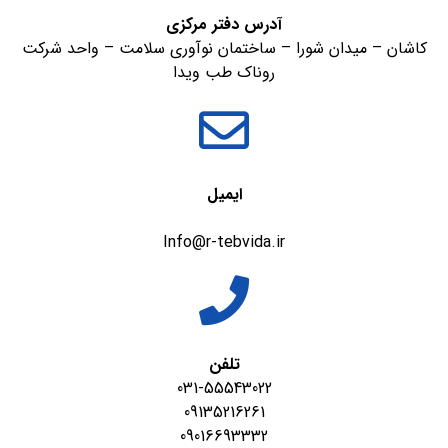
آدرس دفتر مرکزی
کاشان – میدان شورا – ساختمان نوآوری سلامت – واحد شرکت
روناک طب ویدا
ایمیل
Info@r-tebvida.ir
تلفن
031-55543022
09135216261
09016693332