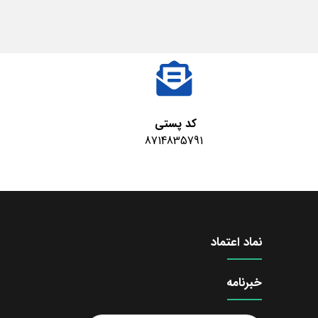
کد پستی
8714835791
نماد اعتماد
خبرنامه