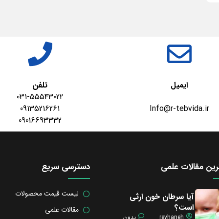
ایمیل
تلفن
031-55543022
09135216261
Info@r-tebvida.ir
09016693332
ین مقالات علمی
دسترسی سریع
لیست قیمت محصولات
آیا سرطان خون ارثی
است؟
مقالات علمی
reyhaneh
بدون