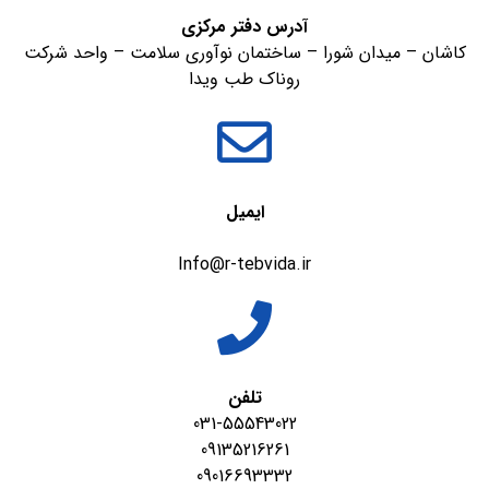
آدرس دفتر مرکزی
کاشان – میدان شورا – ساختمان نوآوری سلامت – واحد شرکت
روناک طب ویدا
ایمیل
Info@r-tebvida.ir
تلفن
031-55543022
09135216261
09016693332