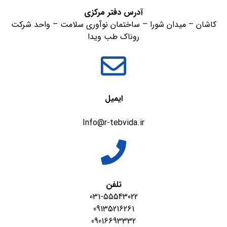
آدرس دفتر مرکزی
کاشان – میدان شورا – ساختمان نوآوری سلامت – واحد شرکت
روناک طب ویدا
ایمیل
Info@r-tebvida.ir
تلفن
031-55543022
09135216261
09016693332