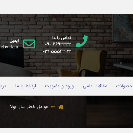
تماس با ما
ایمیل
09016693332
ebvida.ir
031-55543022
حصولات
مقالات علمی
ورود و عضویت
ارتباط با ما
دربا
عوامل خطر ساز ابولا