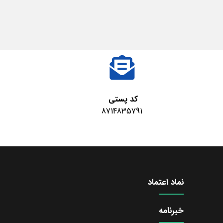
کد پستی
8714835791
نماد اعتماد
خبرنامه