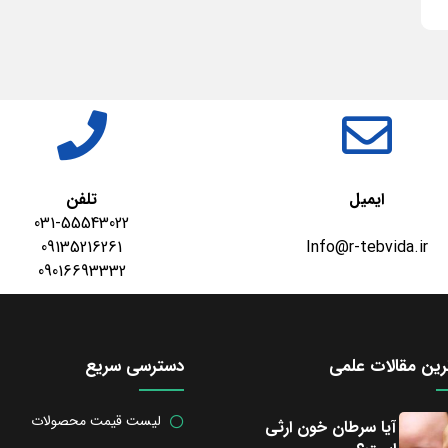
ایمیل
تلفن
031-55543022
09135216261
Info@r-tebvida.ir
09016693332
ین مقالات علمی
دسترسی سریع
لیست قیمت محصولات
آیا سرطان خون ارثی