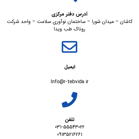
آدرس دفتر مرکزی
کاشان – میدان شورا – ساختمان نوآوری سلامت – واحد شرکت
روناک طب ویدا
ایمیل
Info@r-tebvida.ir
تلفن
031-55543022
09135216261