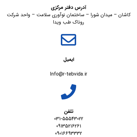
آدرس دفتر مرکزی
کاشان – میدان شورا – ساختمان نوآوری سلامت – واحد شرکت
روناک طب ویدا
ایمیل
Info@r-tebvida.ir
تلفن
031-55543022
09135216261
09016693332