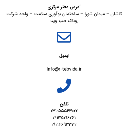
آدرس دفتر مرکزی
کاشان – میدان شورا – ساختمان نوآوری سلامت – واحد شرکت
روناک طب ویدا
ایمیل
Info@r-tebvida.ir
تلفن
031-55543022
09135216261
09016693332