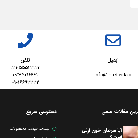
ایمیل
تلفن
031-55543022
09135216261
Info@r-tebvida.ir
09016693332
ین مقالات علمی
دسترسی سریع
لیست قیمت محصولات
آیا سرطان خون ارثی
است؟