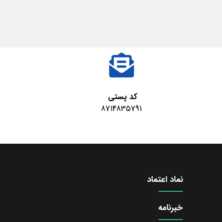
کد پستی
8714835791
نماد اعتماد
خبرنامه