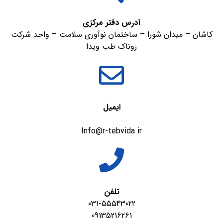
آدرس دفتر مرکزی
کاشان – میدان شورا – ساختمان نوآوری سلامت – واحد شرکت
روناک طب ویدا
ایمیل
Info@r-tebvida.ir
تلفن
031-55543022
09135216261