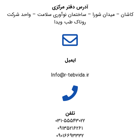
آدرس دفتر مرکزی
کاشان – میدان شورا – ساختمان نوآوری سلامت – واحد شرکت
روناک طب ویدا
ایمیل
Info@r-tebvida.ir
تلفن
031-55543022
09135216261
09016693332