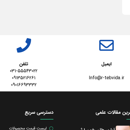
ایمیل
تلفن
031-55543022
09135216261
Info@r-tebvida.ir
09016693332
ین مقالات علمی
دسترسی سریع
لیست قیمت محصولات