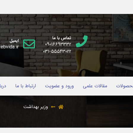
تماس با ما
ایمیل
09016693332
ebvida.ir
031-55543022
حصولات
مقالات علمی
ورود و عضویت
ارتباط با ما
دربا
وزیر بهداشت