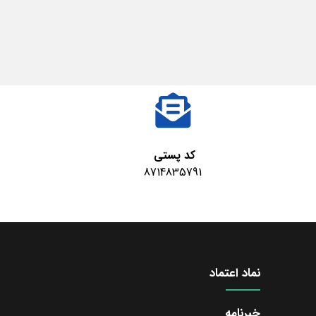
کد پستی
8714835791
نماد اعتماد
خبرنامه