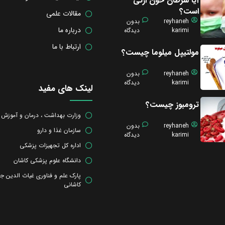
آیا سرطان خون ارثی
است؟
مقالات علمی
reyhaneh
بدون
درباره ما
karimi
دیدگاه
ارتباط با ما
مولتیپل میلوما چیست؟
reyhaneh
بدون
karimi
دیدگاه
لینک های مفید
ترومبوز چیست؟
وزارت بهداشت ، درمان و آموزش
reyhaneh
بدون
سازمان غذا و دارو
karimi
دیدگاه
اداره کل تجهیزات پزشکی
دانشگاه علوم پزشکی کاشان
پارک علم و فناوری غیاث الدین ج
کاشانی