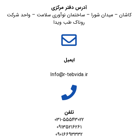
آدرس دفتر مرکزی
کاشان – میدان شورا – ساختمان نوآوری سلامت – واحد شرکت
روناک طب ویدا
ایمیل
Info@r-tebvida.ir
تلفن
031-55543022
09135216261
09016693332