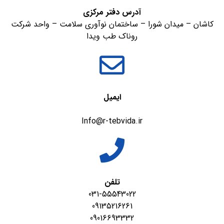
آدرس دفتر مرکزی
کاشان – میدان شورا – ساختمان نوآوری سلامت – واحد شرکت
روناک طب ویدا
ایمیل
Info@r-tebvida.ir
تلفن
031-55543022
09135216261
09016693332