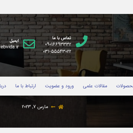
تماس با ما
ایمیل
09016693332
ebvida.ir
031-55543022
حصولات
مقالات علمی
ورود و عضویت
ارتباط با ما
دربا
مارس 7, 2023