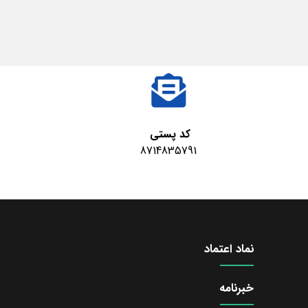
کد پستی
8714835791
نماد اعتماد
خبرنامه