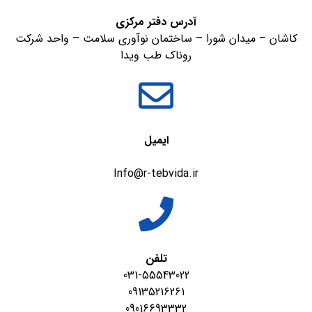
آدرس دفتر مرکزی
کاشان – میدان شورا – ساختمان نوآوری سلامت – واحد شرکت
روناک طب ویدا
ایمیل
Info@r-tebvida.ir
تلفن
031-55543022
09135216261
09016693332