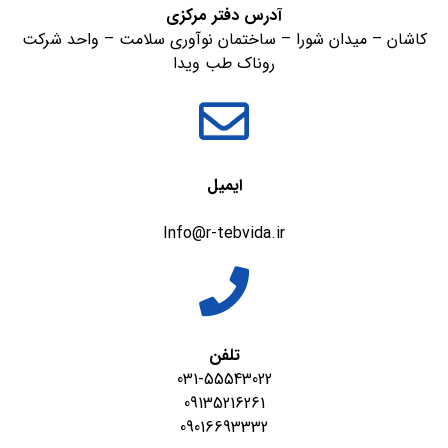
آدرس دفتر مرکزی
کاشان – میدان شورا – ساختمان نوآوری سلامت – واحد شرکت
روناک طب ویدا
ایمیل
Info@r-tebvida.ir
تلفن
031-55543022
09135216261
09016693332