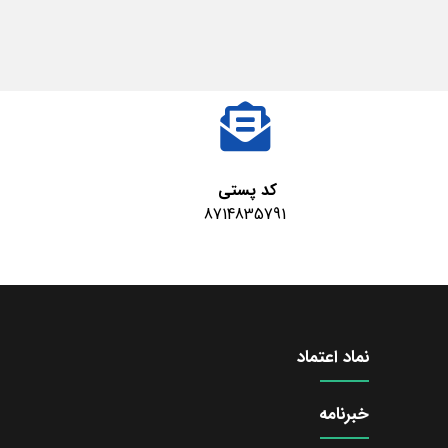
کد پستی
8714835791
نماد اعتماد
خبرنامه