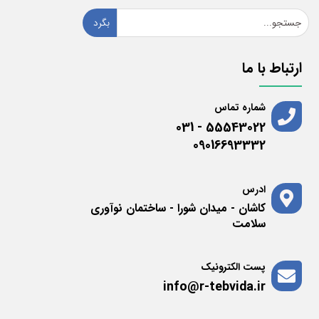
بگرد
ارتباط با ما
شماره تماس
55543022 - 031
09016693332
ادرس
کاشان - میدان شورا - ساختمان نوآوری
سلامت
پست الکترونیک
info@r-tebvida.ir