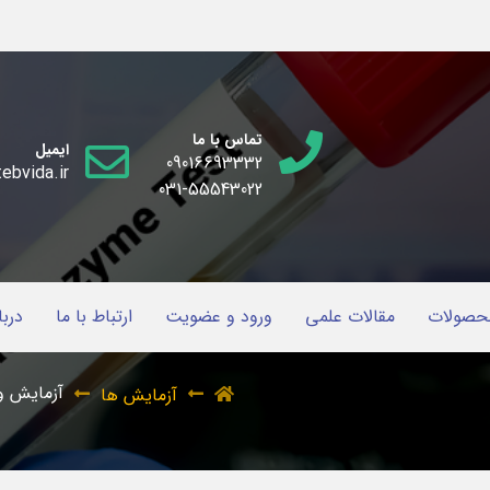
تماس با ما
ایمیل
09016693332
ebvida.ir
031-55543022
حصولات
مقالات علمی
ورود و عضویت
ارتباط با ما
دربا
آزمایش ویت
آزمایش ها