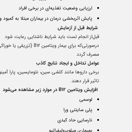
ارزیابی وضعیت تغذیه‌ای در برخی افراد
پایش اثربخشی درمان در بیماران مبتلا به کمبود ویتا
7
شرایط قبل ‌از آزمایش
ژانویه
قبل‌از انجام تست باید شرایط ناشتایی رعایت شود
مصرف گردد
عوامل تداخل و ایجاد نتایج کاذب
برخی داروها مانند کلشی سین، نئومایسین، پارا آمی
تاثیر قرار دهند.
اطلاعاتی در راب
افزایش ویتامین
B12
در موارد زیر مشاهده می‌شود
آلبومین
لوسمی
علت‌های تجویز آزم
پلی سایتنی ورا
آزمایش آلبومین د
این پروتئین در خو
نارسایی حاد کبدی
صورتی ...
بمیماری میلوپرولیفراتیو