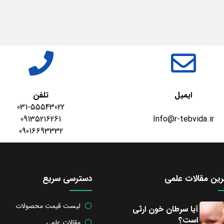
ایمیل
تلفن
031-55543022
09135216261
Info@r-tebvida.ir
09016693332
ین مقالات علمی
دسترسی سریع
لیست قیمت محصولات
آیا سرطان خون ارثی
است؟
مقالات علمی