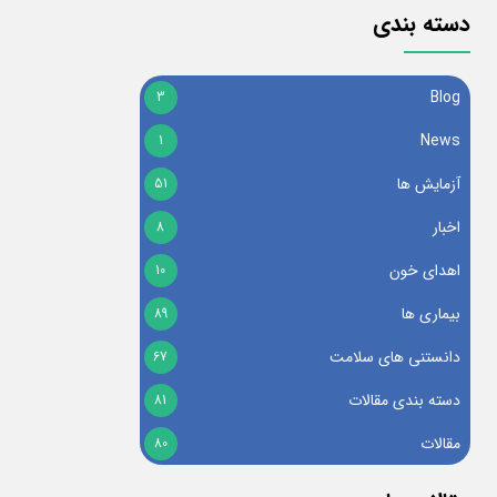
دسته بندی
Blog
3
News
1
آزمایش ها
51
اخبار
8
اهدای خون
10
بیماری ها
89
دانستنی های سلامت
67
دسته بندی مقالات
81
مقالات
80