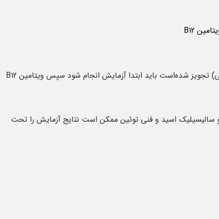
مین B12
1
ژانویه
درصورتی‌که برای بیمار ویتامین B12 (تزریقی یا خوراکی) تجویز شده‌است باید ابتدا آزمایش انجام شود سپس ویتامین B12
نو سالیسیلیک اسید و فنی توئین ممکن است نتایج آزمایش را تحت
طه با آزمایش
آزمایش خون MPV چه زمان‌هایی
باید انجام شود
ایش آلبومین توسط پزشکان
متوسط حجم خون پلاکتی یک آزمایش خون
ر حقیقت به بررسی میزان
است که میانگین پلاکت‌ها را در خون
ن افراد خواهد پرداخت، در
اندازه‌گیری می‌کند، پلاکت‌ها به زخم‌های
التهابی کمک ...