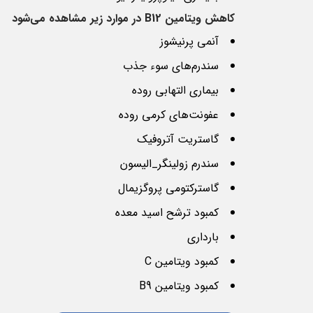
کاهش ویتامین
B12
در موارد زیر مشاهده می‌شود
آنمی پرنیشوز
سندرم‌های سوء جذب
بیماری التهابی روده
عفونت‌های کرمی روده
گاستریت آتروفیک
سندرم زولینگر_الیسون
گاسترکتومی پروگزیمال
کمبود ترشح اسید معده
بارداری
کمبود ویتامین C
کمبود ویتامین B9