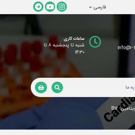
فارسی
ساعات کاری
شنبه تا پنجشنبه 8 تا
info@r-t
14:30
ره ما
امین B12