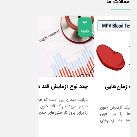
مقالات ما
5
3
ژانویه
ژانویه
چند نوع آزمایش قند داریم؟
دلایل نیاز به 
دیابت بیماری‌ایی است که همه ما با آن آشنایی
آخرین قسمت از سی
داریم. می‌دانیم که قند خون بالا می‌تواند زمینه
هستند. مواد غذایی 
را برای بروز ناراحتی‌های جدی ...
وارد روده ها شوند تا