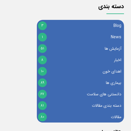
دسته بندی
Blog
3
News
1
آزمایش ها
51
اخبار
8
اهدای خون
10
بیماری ها
89
دانستنی های سلامت
67
دسته بندی مقالات
81
مقالات
80