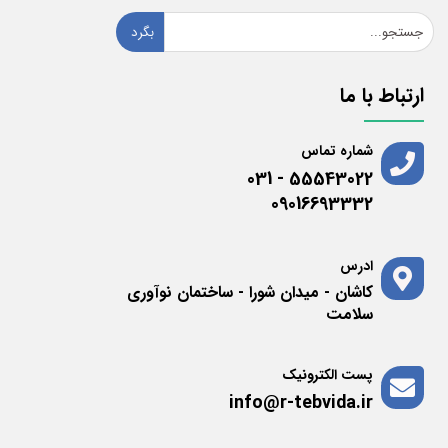
بگرد
ارتباط با ما
شماره تماس
55543022 - 031
09016693332
ادرس
کاشان - میدان شورا - ساختمان نوآوری
سلامت
پست الکترونیک
info@r-tebvida.ir