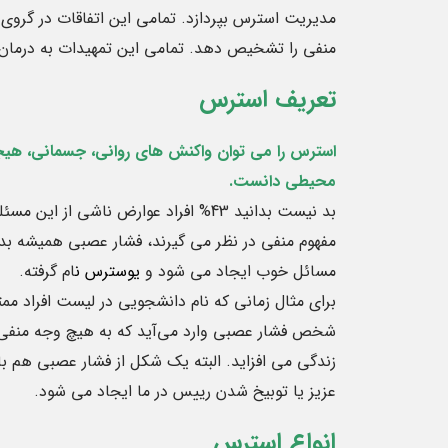
مدیریت استرس بپردازد. تمامی این اتفاقات در گرو
منفی را تشخیص دهد. تمامی این تمهیدات به درمان 
7
تعریف استرس
ژانویه
استرس را می توان واکنش های روانی، جسمانی، هیجان
محیطی دانست.
بد نیست بدانید 43% افراد عوارض ناشی ا
مفهوم منفی در نظر می گیرند، فشار عصبی همیشه ب
مسائل خوب ایجاد می شود و
یوسترس ن
ام گرفته.
اطلاعاتی در راب
برای مثال زمانی که نام دانشجویی در لیست افراد ممت
آلبومین
شخص فشار عصبی وارد می‌آید که به هیچ وجه منفی 
علت‌های تجویز آزم
زندگی می افزاید. البته یک شکل از فشار عصبی هم با
آزمایش آلبومین د
عزیز یا توبیخ شدن رییس در ما ایجاد می شود.
این پروتئین در خو
صورتی ...
انواع استرس