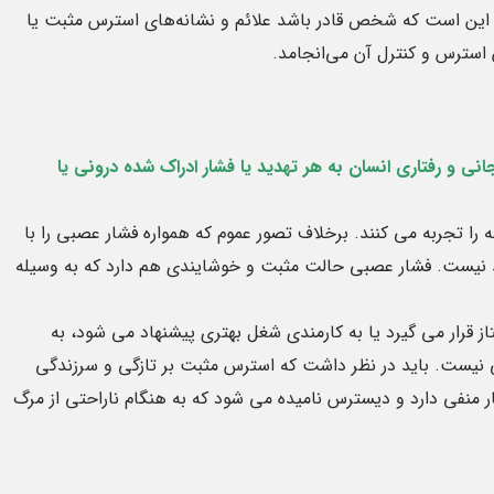
ی این است که شخص قادر باشد علائم و نشانه‌های استرس مثبت یا
استرس و کنترل آن می‌انجامد.
1
ژانویه
ی و رفتاری انسان به هر تهدید یا فشار ادراک شده درونی یا
ز این مسئله را تجربه می کنند. برخلاف تصور عموم که همواره فشار عصبی را با
د نیست. فشار عصبی حالت مثبت و خوشایندی هم دارد که به وسیله
طه با آزمایش
آزمایش خون MPV چه زمان‌هایی
از قرار می گیرد یا به کارمندی شغل بهتری پیشنهاد می شود، به
باید انجام شود
نیست. باید در نظر داشت که استرس مثبت بر تازگی و سرزندگی
ایش آلبومین توسط پزشکان
متوسط حجم خون پلاکتی یک آزمایش خون
ر منفی دارد و دیسترس نامیده می شود که به هنگام ناراحتی از مرگ
ر حقیقت به بررسی میزان
است که میانگین پلاکت‌ها را در خون
ن افراد خواهد پرداخت، در
اندازه‌گیری می‌کند، پلاکت‌ها به زخم‌های
التهابی کمک ...