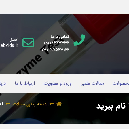
تماس با ما
ایمیل
09016693332
ebvida.ir
031-55543022
حصولات
مقالات علمی
ورود و عضویت
ارتباط با ما
دربا
ام ببرید
اس
دسته بندی مقالات