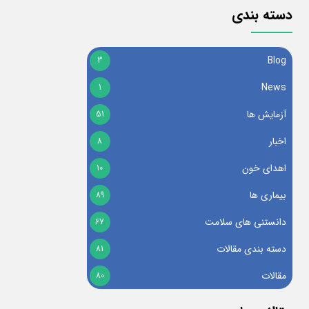
دسته بندی
Blog
3
News
1
آزمایش ها
51
اخبار
8
اهدای خون
10
بیماری ها
89
دانستنی های سلامت
67
دسته بندی مقالات
81
مقالات
80