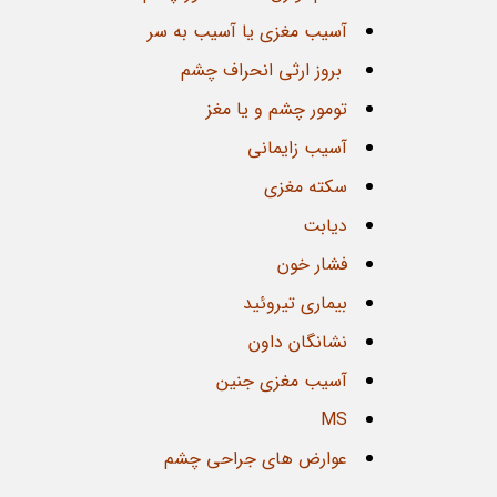
آسیب مغزی یا آسیب به سر
بروز ارثی انحراف چشم
7
تومور چشم و یا مغز
ژانویه
آسیب زایمانی
سکته مغزی
دیابت
فشار خون
بیماری تیروئید
اطلاعاتی در راب
آلبومین
نشانگان داون
آسیب مغزی جنین
علت‌های تجویز آزم
آزمایش آلبومین د
MS
این پروتئین در خو
عوارض های جراحی چشم
صورتی ...