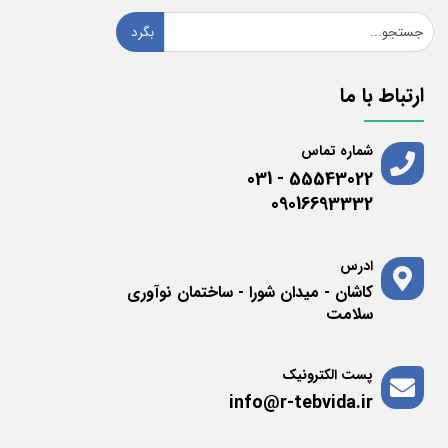
بگرد
ارتباط با ما
شماره تماس
55543022 - 031
09016693332
ادرس
کاشان - میدان شورا - ساختمان نوآوری
سلامت
پست الکترونیک
info@r-tebvida.ir