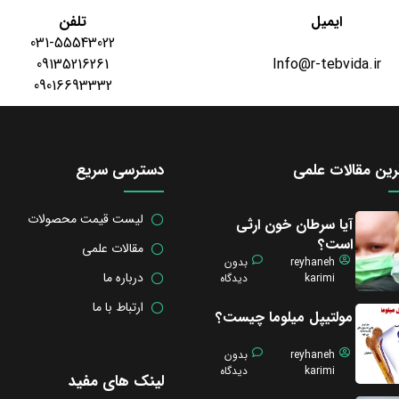
ایمیل
تلفن
031-55543022
09135216261
Info@r-tebvida.ir
09016693332
ین مقالات علمی
دسترسی سریع
لیست قیمت محصولات
آیا سرطان خون ارثی
است؟
مقالات علمی
reyhaneh
بدون
درباره ما
karimi
دیدگاه
ارتباط با ما
مولتیپل میلوما چیست؟
reyhaneh
بدون
karimi
دیدگاه
لینک های مفید