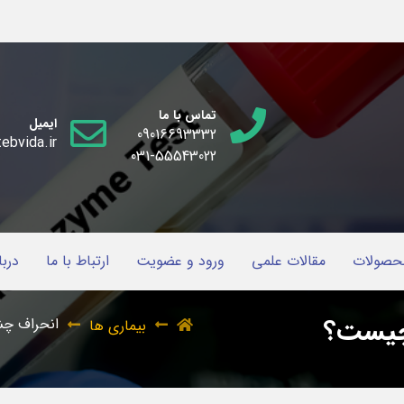
تماس با ما
ایمیل
09016693332
ebvida.ir
031-55543022
حصولات
مقالات علمی
ورود و عضویت
ارتباط با ما
دربا
 چیست؟
انحراف چش
بیماری ها