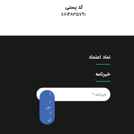
کد پستی
8714835791
نماد اعتماد
خبرنامه
خبرنامه
*