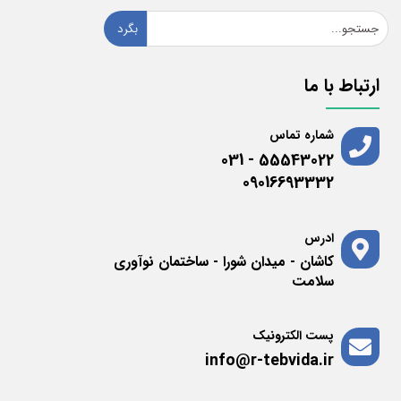
بگرد
ارتباط با ما
شماره تماس
55543022 - 031
09016693332
ادرس
کاشان - میدان شورا - ساختمان نوآوری
سلامت
پست الکترونیک
info@r-tebvida.ir