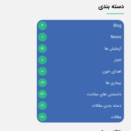
دسته بندی
Blog
3
News
1
آزمایش ها
51
اخبار
8
اهدای خون
10
بیماری ها
89
دانستنی های سلامت
67
دسته بندی مقالات
81
مقالات
80