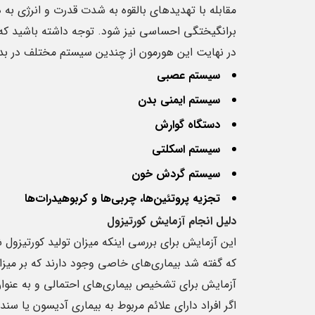
مقابله با تهدید‌های بالقوه به شدت قدرت و انرژی
برانگیختگی احساسی نیز شود. توجه داشته باشید که 
7
در نهایت این هورمون از چندین سیستم مختلف در بدن 
ژانویه
سیستم عصبی
سیستم ایمنی بدن
دستگاه گوارش
سیستم اسکلتی
سیستم گردش خون
اطلاعاتی در راب
تجزیه پروتئین‌ها، چربی‌ها و کربوهیدرات‌ها
آلبومین
دلیل انجام آزمایش کورتیزول
این آزمایش برای بررسی اینکه میزان تولید کورتیزول شم
علت‌های تجویز آزم
آزمایش آلبومین د
که گفته شد بیماری‌های خاصی وجود دارند که بر میزان
این پروتئین در خو
آزمایش برای تشخیص بیماری‌های احتمالی و به عنوان ر
صورتی ...
اگر افراد دارای علائم مربوط به بیماری آدیسون یا س