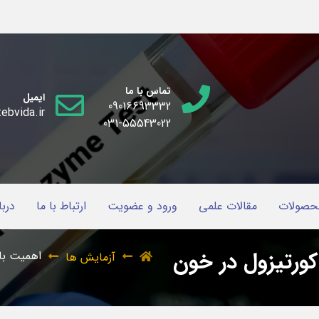
تماس با ما
ایمیل
09016693332
ebvida.ir
031-55543022
حصولات
مقالات علمی
ورود و عضویت
ارتباط با ما
دربا
کورتیزول در خون
اهمیت بال
آزمایش ها