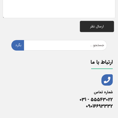
بگرد
ارتباط با ما
شماره تماس
55543022 - 031
09016693332